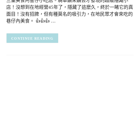
三重美食阿髻仔小吃店。騎車鑽來鑽去才發現的超級隱藏小
店！沒想到在地經營45年了，隱藏了這麽久，終於一睹它的真
面目！沒有招牌，但有種莫名的吸引力，在地民眾才會來吃的
巷仔內美食。 👍👍👍 …
CONTINUE READING