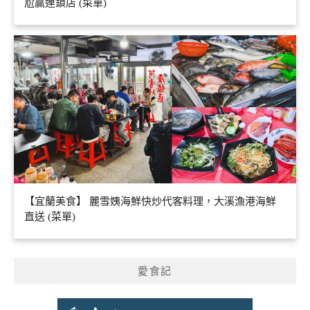
尬贏連鎖店 (菜單)
【宜蘭美食】 麗雪姨海鮮快炒代客料理，大溪漁港海鮮
直送 (菜單)
愛食記