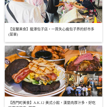
【宜蘭美食】龍潭包子店，一買失心瘋包子界的好市多
(菜單)
【西門町美食】A.K.12 美式小館，漢堡肉厚汁多，好吃