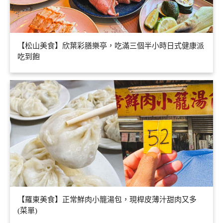
【松山美食】欣葉彩膳樂亭，吃滿三個半小時日式健康派
吃到飽
【羅東美食】正常鮮肉小籠湯包，現桿皮薄汁甜肉又多
(菜單)