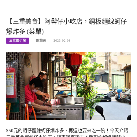
【三重美食】阿髻仔小吃店，銅板麵線蚵仔
爆炸多 (菜單)
三重國小站
飽飽爸
2023-02-08
$50元的蚵仔麵線蚵仔爆炸多，再遠也要來吃一碗！今天介紹