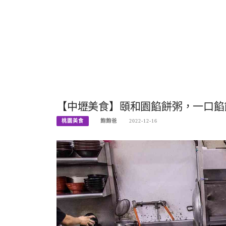
【中壢美食】頤和園餡餅粥，一口餡餅
桃園美食
飽飽爸
2022-12-16