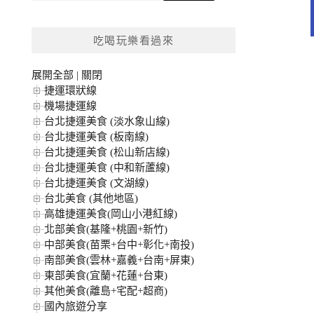
關
鍵
吃喝玩樂看過來
字:
展開全部
|
關閉
捷運環狀線
機場捷運線
台北捷運美食 (淡水象山線)
台北捷運美食 (板南線)
台北捷運美食 (松山新店線)
台北捷運美食 (中和新蘆線)
台北捷運美食 (文湖線)
台北美食 (其他地區)
高雄捷運美食(岡山小港紅線)
北部美食(基隆+桃園+新竹)
中部美食(苗栗+台中+彰化+南投)
南部美食(雲林+嘉義+台南+屏東)
東部美食(宜蘭+花蓮+台東)
其他美食(離島+宅配+超商)
國內旅遊分享