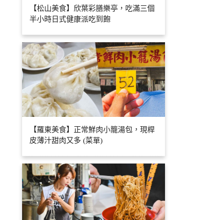
【松山美食】欣葉彩膳樂亭，吃滿三個
半小時日式健康派吃到飽
【羅東美食】正常鮮肉小籠湯包，現桿
皮薄汁甜肉又多 (菜單)