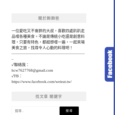
關於飽飽爸
一位愛吃又不會胖的大叔，喜歡四處趴趴走
品嚐各種美食。不論是傳統小吃還是創意料
理，只要有特色，都超想嚐一遍，一起來場
美食之旅，找尋令人心動的料理吧！
———————————————————
–
✓聯絡我：
hcw7627768@gmail.com
✓FB：
https://www.facebook.com/weieat.tw/
找文章 關鍵字
搜
尋