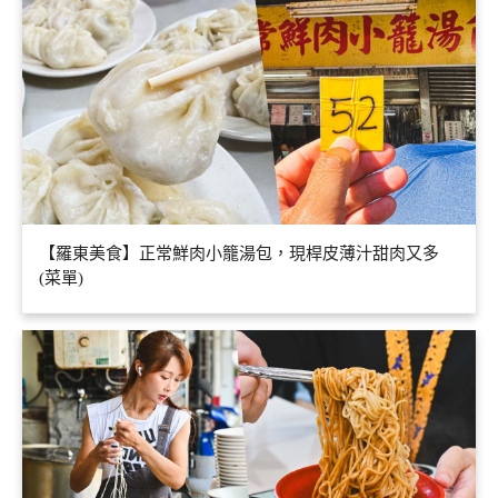
【羅東美食】正常鮮肉小籠湯包，現桿皮薄汁甜肉又多
(菜單)