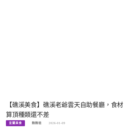
【礁溪美食】礁溪老爺雲天自助餐廳，食材
算頂種類還不差
宜蘭美食
飽飽爸
2026-01-09