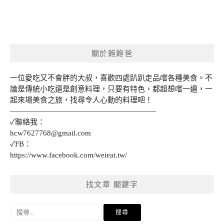
關於飽飽爸
一位愛吃又不會胖的大叔，喜歡四處趴趴走品嚐各種美食。不
論是傳統小吃還是創意料理，只要有特色，都超想嚐一遍，一
起來場美食之旅，找尋令人心動的料理吧！
———————————————————–
✓聯絡我：
hcw7627768@gmail.com
✓FB：
https://www.facebook.com/weieat.tw/
找文章 關鍵字
搜
尋