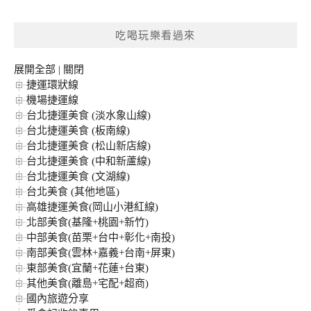
關
鍵
吃喝玩樂看過來
字:
展開全部
|
關閉
捷運環狀線
機場捷運線
台北捷運美食 (淡水象山線)
台北捷運美食 (板南線)
台北捷運美食 (松山新店線)
台北捷運美食 (中和新蘆線)
台北捷運美食 (文湖線)
台北美食 (其他地區)
高雄捷運美食(岡山小港紅線)
北部美食(基隆+桃園+新竹)
中部美食(苗栗+台中+彰化+南投)
南部美食(雲林+嘉義+台南+屏東)
東部美食(宜蘭+花蓮+台東)
其他美食(離島+宅配+超商)
國內旅遊分享