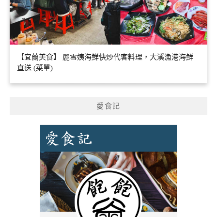
【宜蘭美食】 麗雪姨海鮮快炒代客料理，大溪漁港海鮮
直送 (菜單)
愛食記