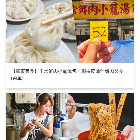
【羅東美食】正常鮮肉小籠湯包，現桿皮薄汁甜肉又多
(菜單)