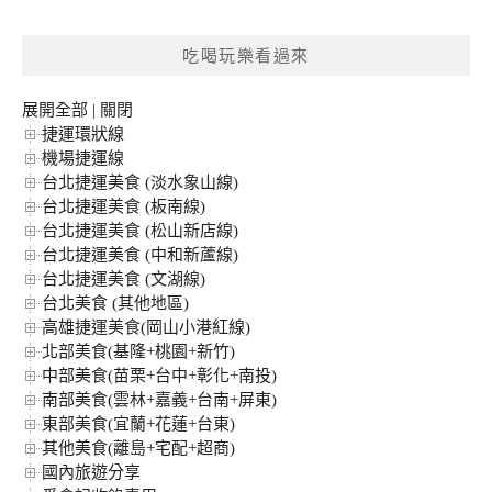
關
鍵
吃喝玩樂看過來
字:
展開全部
|
關閉
捷運環狀線
機場捷運線
台北捷運美食 (淡水象山線)
台北捷運美食 (板南線)
台北捷運美食 (松山新店線)
台北捷運美食 (中和新蘆線)
台北捷運美食 (文湖線)
台北美食 (其他地區)
高雄捷運美食(岡山小港紅線)
北部美食(基隆+桃園+新竹)
中部美食(苗栗+台中+彰化+南投)
南部美食(雲林+嘉義+台南+屏東)
東部美食(宜蘭+花蓮+台東)
其他美食(離島+宅配+超商)
國內旅遊分享