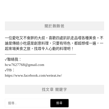
關於飽飽爸
一位愛吃又不會胖的大叔，喜歡四處趴趴走品嚐各種美食。不
論是傳統小吃還是創意料理，只要有特色，都超想嚐一遍，一
起來場美食之旅，找尋令人心動的料理吧！
———————————————————–
✓聯絡我：
hcw7627768@gmail.com
✓FB：
https://www.facebook.com/weieat.tw/
找文章 關鍵字
搜
尋