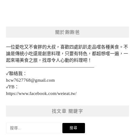
關於飽飽爸
一位愛吃又不會胖的大叔，喜歡四處趴趴走品嚐各種美食。不
論是傳統小吃還是創意料理，只要有特色，都超想嚐一遍，一
起來場美食之旅，找尋令人心動的料理吧！
———————————————————–
✓聯絡我：
hcw7627768@gmail.com
✓FB：
https://www.facebook.com/weieat.tw/
找文章 關鍵字
搜
尋