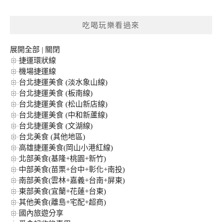
關
鍵
吃喝玩樂看過來
字:
展開全部
|
關閉
捷運環狀線
機場捷運線
台北捷運美食 (淡水象山線)
台北捷運美食 (板南線)
台北捷運美食 (松山新店線)
台北捷運美食 (中和新蘆線)
台北捷運美食 (文湖線)
台北美食 (其他地區)
高雄捷運美食(岡山小港紅線)
北部美食(基隆+桃園+新竹)
中部美食(苗栗+台中+彰化+南投)
南部美食(雲林+嘉義+台南+屏東)
東部美食(宜蘭+花蓮+台東)
其他美食(離島+宅配+超商)
國內旅遊分享