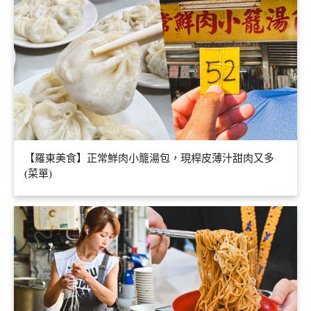
【羅東美食】正常鮮肉小籠湯包，現桿皮薄汁甜肉又多
(菜單)