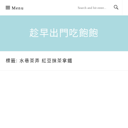
Skip
Menu
to
content
趁早出門吃飽飽
標籤:
水巷茶弄 紅豆抹茶拿鐵