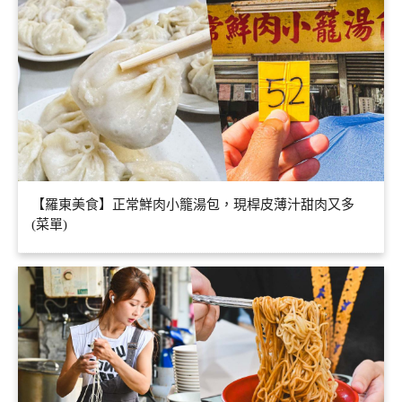
【羅東美食】正常鮮肉小籠湯包，現桿皮薄汁甜肉又多
(菜單)