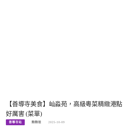
【善導寺美食】屾淼苑，高級粵菜精緻港點
好厲害 (菜單)
善導寺站
飽飽爸
2025-10-09