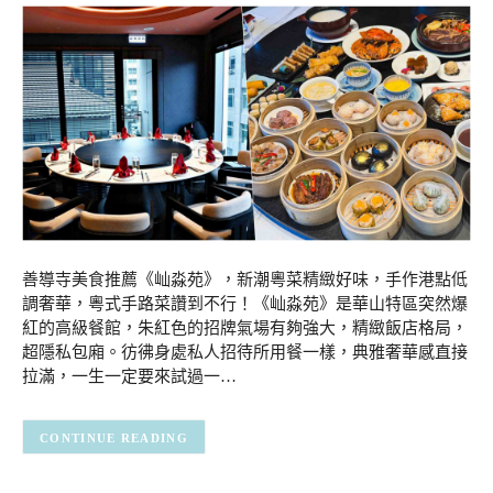
善導寺美食推薦《屾淼苑》，新潮粵菜精緻好味，手作港點低
調奢華，粵式手路菜讚到不行！《屾淼苑》是華山特區突然爆
紅的高級餐館，朱紅色的招牌氣場有夠強大，精緻飯店格局，
超隱私包廂。彷彿身處私人招待所用餐一樣，典雅奢華感直接
拉滿，一生一定要來試過一…
CONTINUE READING