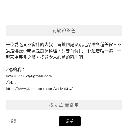
關於飽飽爸
一位愛吃又不會胖的大叔，喜歡四處趴趴走品嚐各種美食。不
論是傳統小吃還是創意料理，只要有特色，都超想嚐一遍，一
起來場美食之旅，找尋令人心動的料理吧！
———————————————————–
✓聯絡我：
hcw7627768@gmail.com
✓FB：
https://www.facebook.com/weieat.tw/
找文章 關鍵字
搜
尋