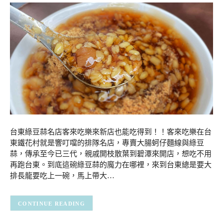
台東綠豆蒜名店客來吃樂來新店也能吃得到！！客來吃樂在台
東鐵花村就是響叮噹的排隊名店，專賣大腸蚵仔麵線與綠豆
蒜，傳承至今已三代，親戚開枝散葉到碧潭來開店，想吃不用
再跑台東。到底這碗綠豆蒜的魔力在哪裡，來到台東總是要大
排長龍要吃上一碗，馬上帶大…
CONTINUE READING