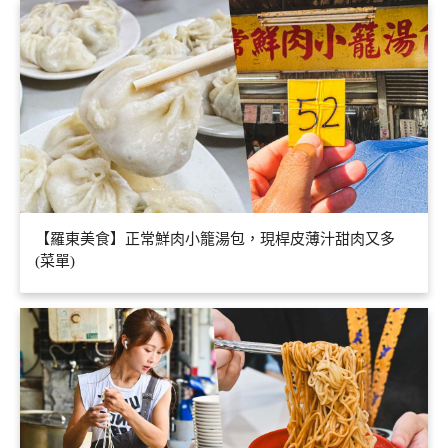
【羅東美食】正常鮮肉小籠湯包，現桿皮薄汁甜肉又多
(菜單)