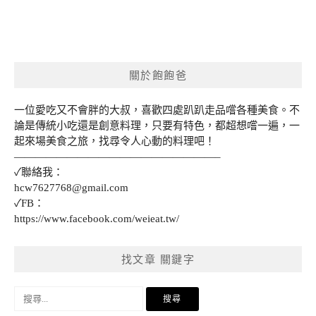
關於飽飽爸
一位愛吃又不會胖的大叔，喜歡四處趴趴走品嚐各種美食。不
論是傳統小吃還是創意料理，只要有特色，都超想嚐一遍，一
起來場美食之旅，找尋令人心動的料理吧！
———————————————————–
✓聯絡我：
hcw7627768@gmail.com
✓FB：
https://www.facebook.com/weieat.tw/
找文章 關鍵字
搜
尋