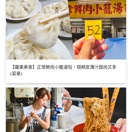
【羅東美食】正常鮮肉小籠湯包，現桿皮薄汁甜肉又多
(菜單)