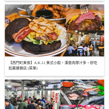
【西門町美食】A.K.12 美式小館，漢堡肉厚汁多，好吃
尬贏連鎖店 (菜單)